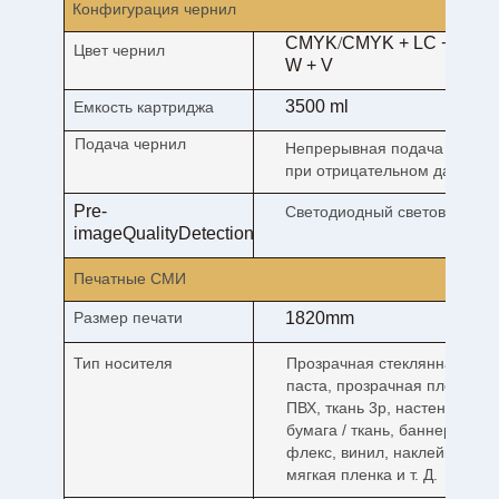
Конфигурация чернил
CMYK
/
CMYK + LC + LM +
Цвет чернил
W + V
3500 ml
Емкость картриджа
Подача чернил
Непрерывная подача черни
при отрицательном давлени
Pre-
Светодиодный световод
image
Quality
Detection
Печатные СМИ
Размер печати
1820mm
Тип носителя
Прозрачная стеклянная
паста, прозрачная пленка из
ПВХ, ткань 3p, настенная
бумага / ткань, баннер,
флекс, винил, наклейки,
мягкая пленка и т. Д.