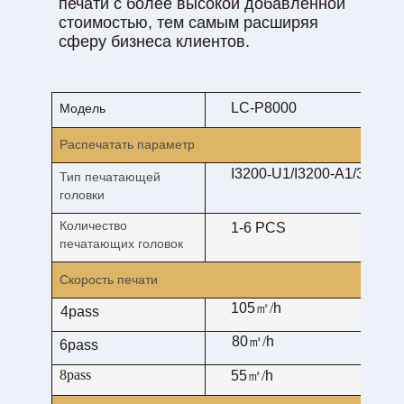
печати с более высокой добавленной
стоимостью, тем самым расширяя
сферу бизнеса клиентов.
LC-P8000
Модель
Распечатать параметр
I3200
-
U1/I3200-A1/3200-E
Тип печатающей
головки
Количество
1-6 PCS
печатающих головок
Скорость печати
105
㎡
/
h
4pass
80
㎡
/
h
6pass
8pass
55
㎡
/
h