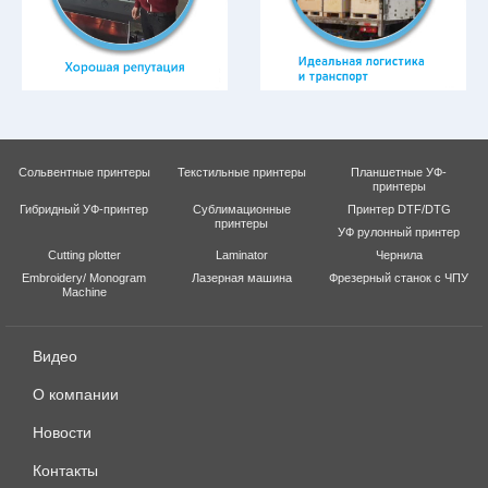
Сольвентные принтеры
Текстильные принтеры
Планшетные УФ-
принтеры
Гибридный УФ-принтер
Сублимационные
Принтер DTF/DTG
принтеры
УФ рулонный принтер
Cutting plotter
Laminator
Чернила
Embroidery/ Monogram
Лазерная машина
Фрезерный станок с ЧПУ
Machine
Видео
О компании
Новости
Контакты