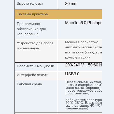
Высота головки
80 mm
Система принтера
MainTop6.0,Photoprint,On
Программное
обеспечение для
копирования
Мощная полностью
Устройство для сбора
автоматическая система
мультимедиа
втягивания (стандартная
комплектация)
200
-
240 V
，
50
/
60 Hz
,
32A
Параметры мощности
USB3
.
0
Интерфейс печати
Независимая, чистая, с
Рабочая среда
низким содержанием пыли,
мало света, хорошо
проветриваемое рабочее
пространство,
рабочая температура:
20°С-28°С; Влажность при
эксплуатации: 40–70 % (без
конденсации)